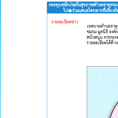
กองทุนหลักประกันสุขภาพตำบลธาตุทอง 
ไป�ร่วมเสนอโครงการที่เกี่ยว
รายละเอียดข่าว
เทศบาลตำบลธาตุท
ชมรม มูลนิธิ องค
สนับสนุน จากกองท
รายละเอียดได้ที