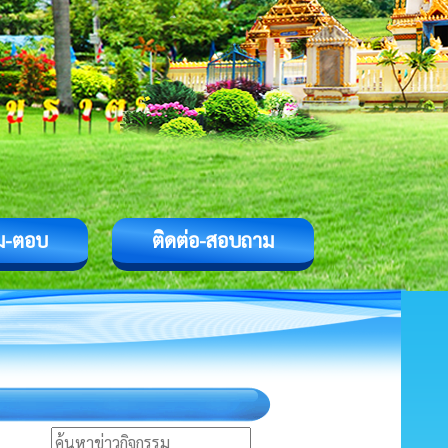
ม-ตอบ
ติดต่อ-สอบถาม