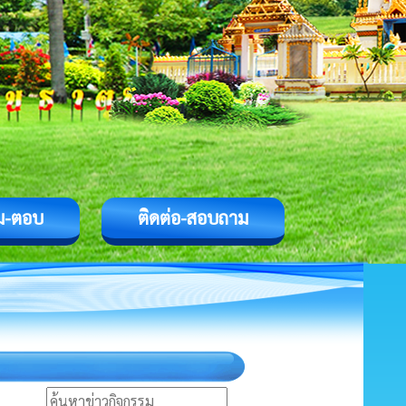
ม-ตอบ
ติดต่อ-สอบถาม